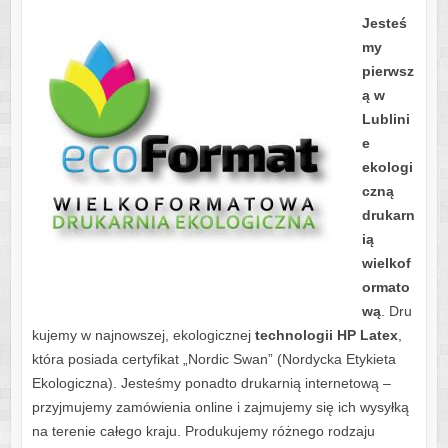
Jesteś
my
pierwsz
ą w
Lublini
e
ekologi
czną
drukarn
ią
wielkof
ormato
wą
. Dru
kujemy w najnowszej, ekologicznej
technologii HP Latex
,
która posiada certyfikat „Nordic Swan” (Nordycka Etykieta
Ekologiczna). Jesteśmy ponadto drukarnią internetową –
przyjmujemy zamówienia online i zajmujemy się ich wysyłką
na terenie całego kraju. Produkujemy różnego rodzaju