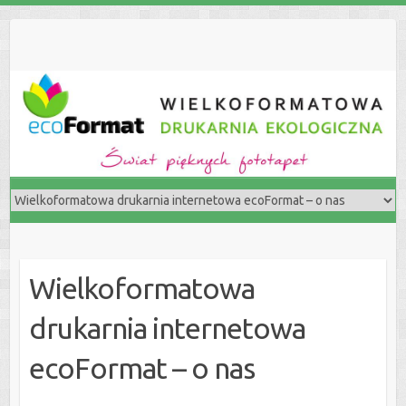
S
k
i
p
t
o
c
o
n
t
e
n
t
Wielkoformatowa
drukarnia internetowa
ecoFormat – o nas