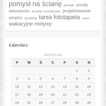
pomysł na ścianę
porady
porady
projektowanie
dekoratorów
porady montażowe
tania fototapeta
wnętrz
recykling
tapeta
wakacyjne motywy
Kalendarz
SIERPIEŃ 2026
P
W
Ś
C
P
S
N
1
2
3
4
5
6
7
8
9
10
11
12
13
14
15
16
17
18
19
20
21
22
23
24
25
26
27
28
29
30