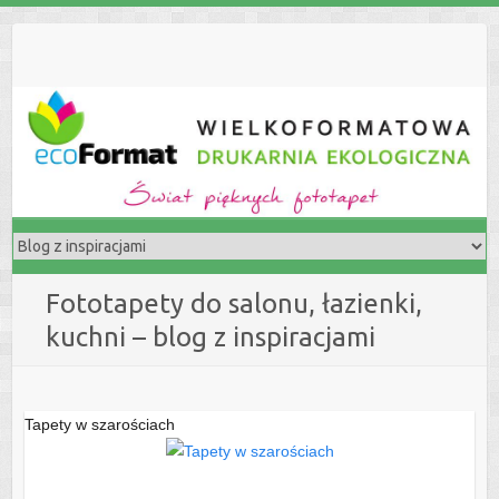
S
k
i
p
t
o
c
o
n
t
e
Fototapety do salonu, łazienki,
n
kuchni – blog z inspiracjami
t
Tapety w szarościach