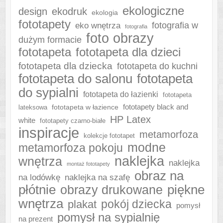
ekologiczne
design
ekodruk
ekologia
fototapety
fotografia w
eko wnętrza
fotografia
foto obrazy
dużym formacie
fototapeta
fototapeta dla dzieci
fototapeta dla dziecka
fototapeta do kuchni
fototapeta do salonu
fototapeta
do sypialni
fototapeta do łazienki
fototapeta
fototapeta w łazience
fototapety black and
lateksowa
HP Latex
white
fototapety czarno-białe
inspiracje
metamorfoza
kolekcje fototapet
modne
metamorfoza pokoju
naklejka
wnętrza
naklejka
montaż fototapety
obraz na
naklejka na szafę
na lodówkę
płótnie
piękne
obrazy drukowane
wnętrza
plakat
pokój dziecka
pomysł
pomysł na sypialnię
na prezent