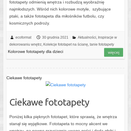
fototapety odmienią wnętrza i rozbudzą wyobraźnię
najmłodszych. Wśród nich kolorowe motyle, szybujące
ptaki, a także fototapeta dla miłośników futbolu, czy
kosmicznych podroży.
ecoformat
30 grudnia 2021
Aktualności
,
Inspiracje w
dekorowaniu wnętrz
,
Kolekcje fototapet na ścianę
,
tanie fototapety
Kolorowe fototapety dla dzieci
więcej
Ciekawe fototapety
Ciekawe fototapety
Poniżej kilka pięknych fototapet, które sprawią, że wnętrza
stanął się wyjątkowe. Fototapeta to mocny akcent we
wnętrzu, na pewno przyciągnie uwagę gości i doda głębi i