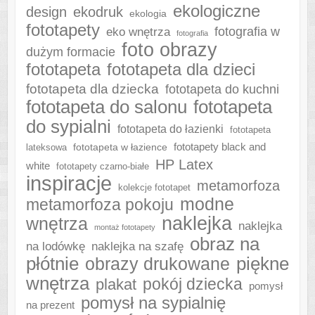
ekologiczne
design
ekodruk
ekologia
fototapety
fotografia w
eko wnętrza
fotografia
foto obrazy
dużym formacie
fototapeta
fototapeta dla dzieci
fototapeta dla dziecka
fototapeta do kuchni
fototapeta do salonu
fototapeta
do sypialni
fototapeta do łazienki
fototapeta
fototapeta w łazience
fototapety black and
lateksowa
HP Latex
white
fototapety czarno-białe
inspiracje
metamorfoza
kolekcje fototapet
modne
metamorfoza pokoju
naklejka
wnętrza
naklejka
montaż fototapety
obraz na
naklejka na szafę
na lodówkę
płótnie
piękne
obrazy drukowane
wnętrza
plakat
pokój dziecka
pomysł
pomysł na sypialnię
na prezent