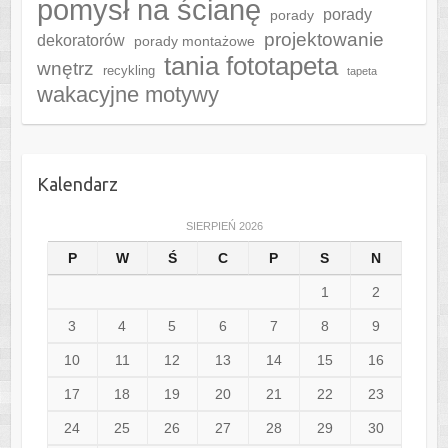
pomysł na ścianę
porady
porady
projektowanie
dekoratorów
porady montażowe
tania fototapeta
wnętrz
recykling
tapeta
wakacyjne motywy
Kalendarz
SIERPIEŃ 2026
P
W
Ś
C
P
S
N
1
2
3
4
5
6
7
8
9
10
11
12
13
14
15
16
17
18
19
20
21
22
23
24
25
26
27
28
29
30