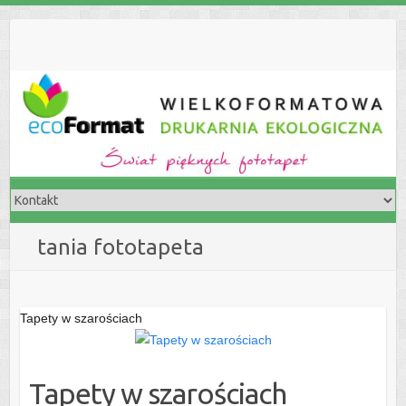
S
k
i
p
t
o
c
o
n
t
e
tania fototapeta
n
t
Tapety w szarościach
Tapety w szarościach