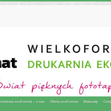
ternetowa ecoFormat – o nas
Oferta ecoFormat
Materiały
Certy