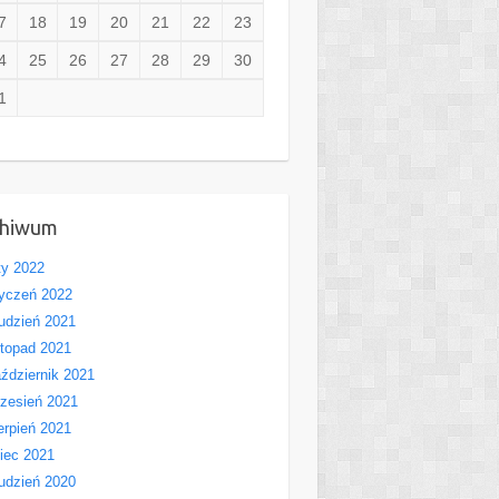
7
18
19
20
21
22
23
4
25
26
27
28
29
30
1
chiwum
ty 2022
yczeń 2022
udzień 2021
stopad 2021
ździernik 2021
zesień 2021
erpień 2021
piec 2021
udzień 2020