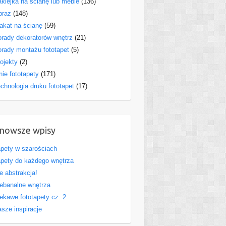
klejka na ścianę lub meble
(136)
braz
(148)
akat na ścianę
(59)
rady dekoratorów wnętrz
(21)
rady montażu fototapet
(5)
ojekty
(2)
nie fototapety
(171)
chnologia druku fototapet
(17)
nowsze wpisy
pety w szarościach
pety do każdego wnętrza
e abstrakcja!
ebanalne wnętrza
ekawe fototapety cz. 2
sze inspiracje