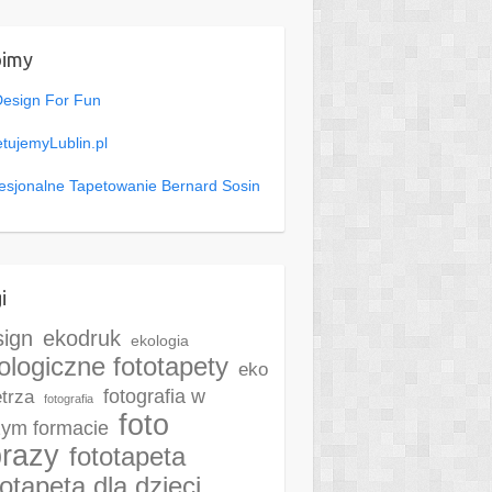
bimy
Design For Fun
tujemyLublin.pl
esjonalne Tapetowanie Bernard Sosin
i
sign
ekodruk
ekologia
ologiczne fototapety
eko
fotografia w
trza
fotografia
foto
ym formacie
razy
fototapeta
totapeta dla dzieci