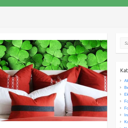
Szuk
Kat
Ak
Be
Ek
Fo
Fo
In
Ko