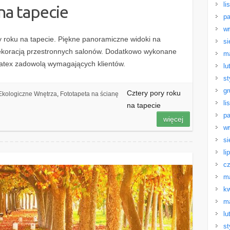
li
na tapecie
pa
wr
ry roku na tapecie. Piękne panoramiczne widoki na
si
dekoracją przestronnych salonów. Dodatkowo wykonane
m
Latex zadowolą wymagających klientów.
lu
st
gr
Cztery pory roku
Ekologiczne Wnętrza
,
Fototapeta na ścianę
li
na tapecie
pa
więcej
wr
si
li
cz
m
kw
m
lu
st