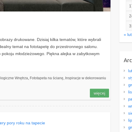
1
2
3
« lut
 obrazy drukowane. Dzisiaj kilka tematów, które wybrali
o idealny temat na fototapetę do przestronnego salonu.
o pokoju młodzieżowego. Piękna alejka w zabytkowym
Ar
lu
st
logiczne Wnętrza
,
Fototapeta na ścianę
,
Inspiracje w dekorowaniu
gr
li
więcej
pa
wr
si
li
gr