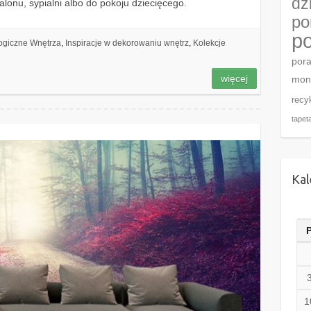
dz
lonu, sypialni albo do pokoju dziecięcego.
po
po
ogiczne Wnętrza
,
Inspiracje w dekorowaniu wnętrz
,
Kolekcje
por
więcej
mon
recy
tapet
Kal
1