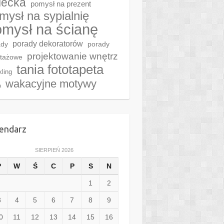
iecka
pomysł na prezent
mysł na sypialnię
mysł na ścianę
porady dekoratorów
ady
porady
projektowanie wnętrz
tażowe
tania fototapeta
kling
wakacyjne motywy
a
endarz
SIERPIEŃ 2026
P
W
Ś
C
P
S
N
1
2
3
4
5
6
7
8
9
0
11
12
13
14
15
16