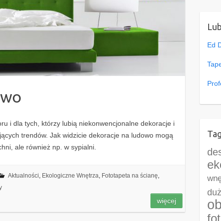
Lu
Ed 
Tape
Prof
owo
oru i dla tych, którzy lubią niekonwencjonalne dekoracje i
Tag
ujących trendów. Jak widzicie dekoracje na ludowo mogą
hni, ale również np. w sypialni.
de
ek
Aktualności
,
Ekologiczne Wnętrza
,
Fototapeta na ścianę
,
wnę
y
duż
więcej
ob
fo