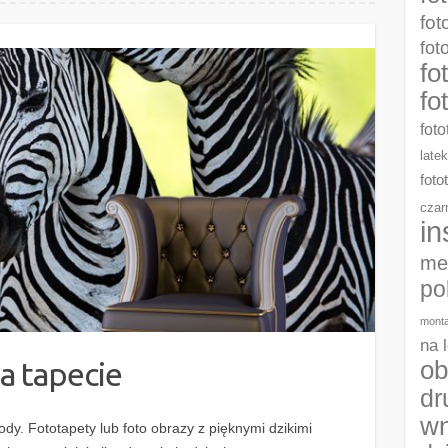
fot
fot
fo
fo
foto
late
foto
czar
in
me
po
monta
na 
ob
na tapecie
dr
wn
rody. Fototapety lub foto obrazy z pięknymi dzikimi