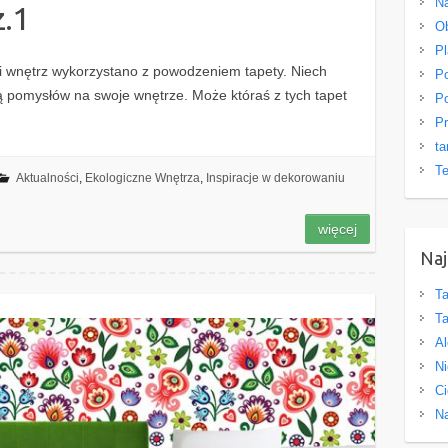
Na
z.1
O
Pl
ji wnętrz wykorzystano z powodzeniem tapety. Niech
Po
ają pomysłów na swoje wnętrze. Może któraś z tych tapet
Po
Pr
ta
Te
Aktualności
,
Ekologiczne Wnętrza
,
Inspiracje w dekorowaniu
więcej
Naj
Ta
Ta
Al
Ni
Ci
Na