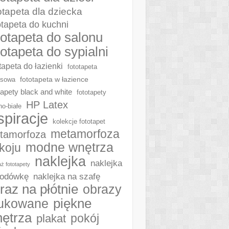
otapeta dla dziecka
otapeta do kuchni
totapeta do salonu
totapeta do sypialni
tapeta do łazienki
fototapeta
fototapeta w łazience
ksowa
tapety black and white
fototapety
HP Latex
no-białe
spiracje
kolekcje fototapet
metamorfoza
tamorfoza
modne wnętrza
koju
naklejka
naklejka
ż fototapety
naklejka na szafę
lodówkę
raz na płótnie
obrazy
piękne
ukowane
ętrza
plakat
pokój