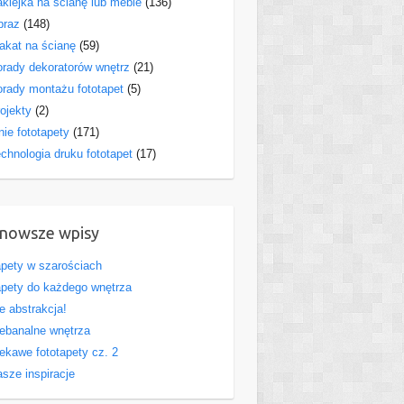
klejka na ścianę lub meble
(136)
braz
(148)
akat na ścianę
(59)
rady dekoratorów wnętrz
(21)
rady montażu fototapet
(5)
ojekty
(2)
nie fototapety
(171)
chnologia druku fototapet
(17)
nowsze wpisy
pety w szarościach
pety do każdego wnętrza
e abstrakcja!
ebanalne wnętrza
ekawe fototapety cz. 2
sze inspiracje