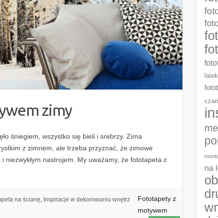
fot
fot
fo
fo
foto
late
foto
czar
tywem zimy
in
me
 śniegiem, wszystko się bieli i srebrzy. Zima
po
ystkim z zimnem, ale trzeba przyznać, że zimowe
monta
ą i niezwykłym nastrojem. My uważamy, że fototapeta z
na 
ob
dr
Fototapety z
apeta na ścianę
,
Inspiracje w dekorowaniu wnętrz
wn
motywem