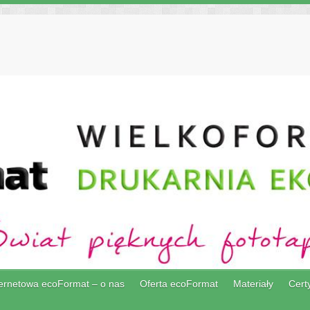
ternetowa ecoFormat – o nas
Oferta ecoFormat
Materiały
Certy