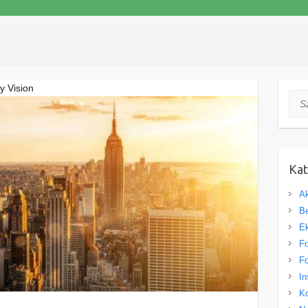
y Vision
Szuk
Kat
Ak
Be
Ek
Fo
Fo
In
Ko