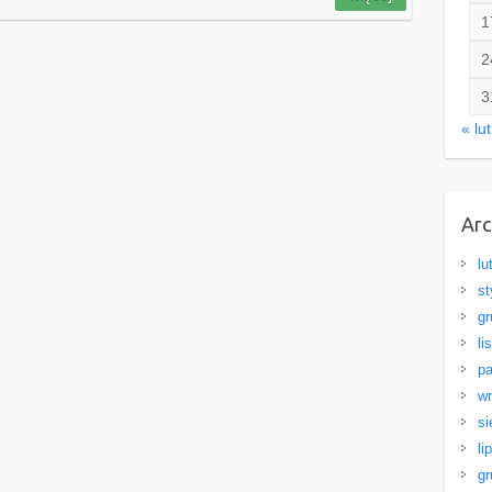
1
2
3
« lut
Ar
lu
st
gr
li
pa
wr
si
li
gr