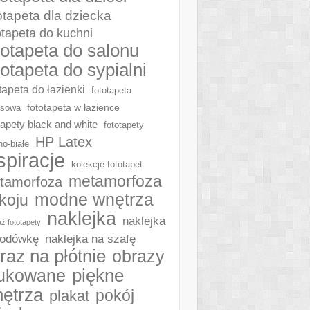
otapeta dla dziecka
otapeta do kuchni
totapeta do salonu
totapeta do sypialni
tapeta do łazienki
fototapeta
fototapeta w łazience
ksowa
tapety black and white
fototapety
HP Latex
no-białe
spiracje
kolekcje fototapet
metamorfoza
tamorfoza
modne wnętrza
koju
naklejka
naklejka
ż fototapety
naklejka na szafę
lodówkę
raz na płótnie
obrazy
piękne
ukowane
ętrza
plakat
pokój