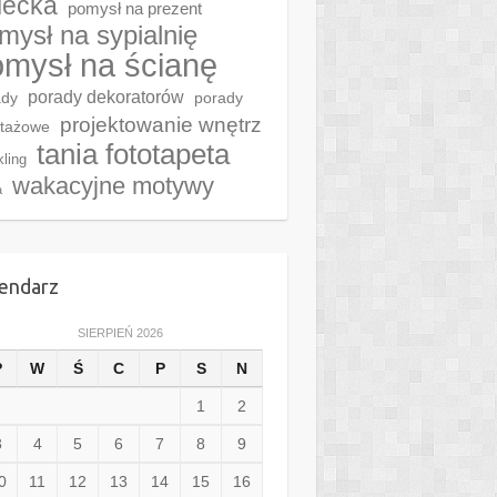
iecka
pomysł na prezent
mysł na sypialnię
mysł na ścianę
porady dekoratorów
ady
porady
projektowanie wnętrz
tażowe
tania fototapeta
kling
wakacyjne motywy
a
endarz
SIERPIEŃ 2026
P
W
Ś
C
P
S
N
1
2
3
4
5
6
7
8
9
0
11
12
13
14
15
16