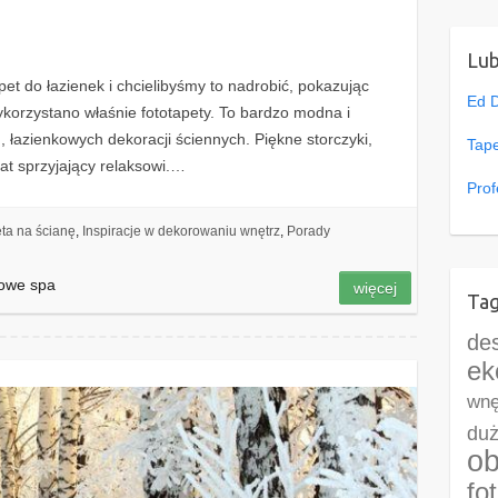
Lu
et do łazienek i chcielibyśmy to nadrobić, pokazując
Ed 
wykorzystano właśnie fototapety. To bardzo modna i
, łazienkowych dekoracji ściennych. Piękne storczyki,
Tape
at sprzyjający relaksowi.…
Prof
ta na ścianę
,
Inspiracje w dekorowaniu wnętrz
,
Porady
mowe spa
więcej
Tag
de
ek
wnę
duż
ob
fo