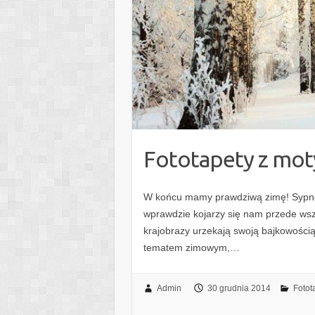
Fototapety z mo
W końcu mamy prawdziwą zimę! Sypnęło
wprawdzie kojarzy się nam przede wsz
krajobrazy urzekają swoją bajkowości
tematem zimowym,…
Admin
30 grudnia 2014
Fotot