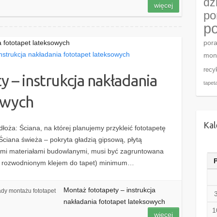
dz
więcej
po
po
a fototapet lateksowych
por
mon
recy
 – instrukcja nakładania
tapet
owych
Kal
łoża: Ściana, na której planujemy przykleić fototapetę
ciana świeża – pokryta gładzią gipsową, płytą
ymi materiałami budowlanymi, musi być zagruntowana
b rozwodnionym klejem do tapet) minimum…
Montaż fototapety – instrukcja
dy montażu fototapet
nakładania fototapet lateksowych
1
więcej