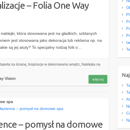
Na
lizacje – Folia One Way
O
Pl
Po
Po
naklejki, która stosowana jest na gładkich, szklanych
Pr
iem jest stosowana jako dekoracja lub reklama np. na
ta
kie są jej atuty? To specjalny rodzaj folii o…
Te
tapeta na ścianę
,
Inspiracje w dekorowaniu wnętrz
,
Naklejka na
Naj
ay Vision
więcej
Ta
Ta
Al
owe spa
Ni
Ci
Na
ience – pomysł na domowe