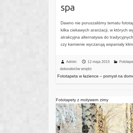
spa
Dawno nie poruszaliśmy tematu fototap
kilka ciekawych aranżacji, w których 
atrakcyjna alternatywa do tradycyjnych
czy kamienie wyczarują wspaniały klim
Admin
12 maja 2015
Fototape
dekoratorów wnętrz
Fototapeta w łazience – pomysł na do
Fototapety z motywem zimy