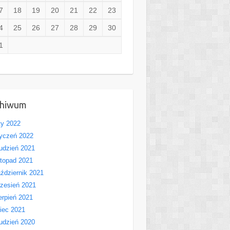
7
18
19
20
21
22
23
4
25
26
27
28
29
30
1
chiwum
ty 2022
yczeń 2022
udzień 2021
stopad 2021
ździernik 2021
zesień 2021
erpień 2021
piec 2021
udzień 2020