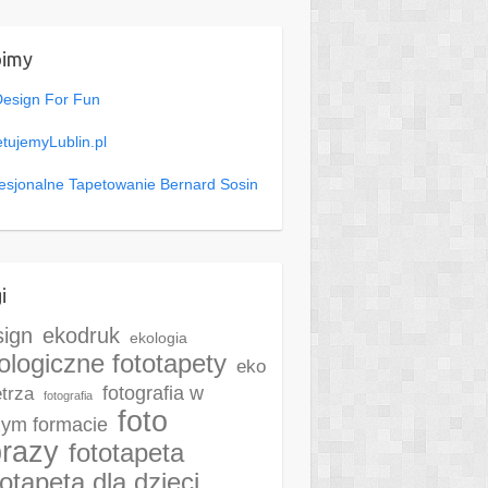
bimy
Design For Fun
tujemyLublin.pl
esjonalne Tapetowanie Bernard Sosin
i
sign
ekodruk
ekologia
ologiczne fototapety
eko
fotografia w
trza
fotografia
foto
ym formacie
razy
fototapeta
totapeta dla dzieci