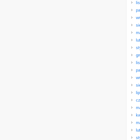
li
pa
wr
si
m
lu
st
gr
li
pa
wr
si
li
cz
m
kw
m
lu
st