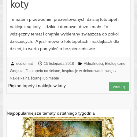
koty
Tematem przewodnim prezentowanych dzisiaj fototapet i
naklejek są koty – dzikie i domowe, duże i małe. To
wdzięczny temat i chętnie wybierany zwłaszcza do pokoi
dziecięcych. A jeśli mowa o fototapetach i naklejkach dla
dzieci, to warto pomyśleć o bezpieczeństwie…
ecoformat
15 listopada 2018
Aktualności
,
Ekologiczne
Wnętrza
,
Fototapeta na ścianę
,
Inspiracje w dekorowaniu wnętrz
,
Naklejka na ścianę lub meble
Piękne tapety i naklejki w koty
więcej
Najpopularniejsze tematy ostatniego tygodnia