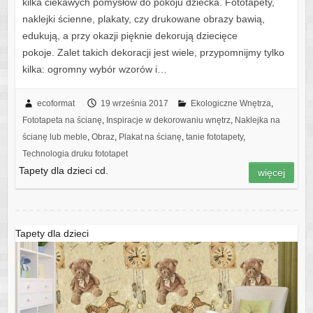
kilka ciekawych pomysłów do pokoju dziecka. Fototapety,
naklejki ścienne, plakaty, czy drukowane obrazy bawią,
edukują, a przy okazji pięknie dekorują dziecięce
pokoje. Zalet takich dekoracji jest wiele, przypomnijmy tylko
kilka: ogromny wybór wzorów i…
ecoformat
19 września 2017
Ekologiczne Wnętrza
,
Fototapeta na ścianę
,
Inspiracje w dekorowaniu wnętrz
,
Naklejka na
ścianę lub meble
,
Obraz
,
Plakat na ścianę
,
tanie fototapety
,
Technologia druku fototapet
Tapety dla dzieci cd.
więcej
Tapety dla dzieci