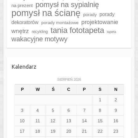
pomysł na sypialnię
na prezent
pomysł na ścianę
porady
porady
projektowanie
dekoratorów
porady montażowe
tania fototapeta
wnętrz
recykling
tapeta
wakacyjne motywy
Kalendarz
SIERPIEŃ 2026
P
W
Ś
C
P
S
N
1
2
3
4
5
6
7
8
9
10
11
12
13
14
15
16
17
18
19
20
21
22
23