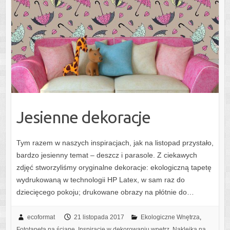
Jesienne dekoracje
Tym razem w naszych inspiracjach, jak na listopad przystało,
bardzo jesienny temat – deszcz i parasole. Z ciekawych
zdjęć stworzyliśmy oryginalne dekoracje: ekologiczną tapetę
wydrukowaną w technologii HP Latex, w sam raz do
dziecięcego pokoju; drukowane obrazy na płótnie do…
ecoformat
21 listopada 2017
Ekologiczne Wnętrza
,
Fototapeta na ścianę
,
Inspiracje w dekorowaniu wnętrz
,
Naklejka na