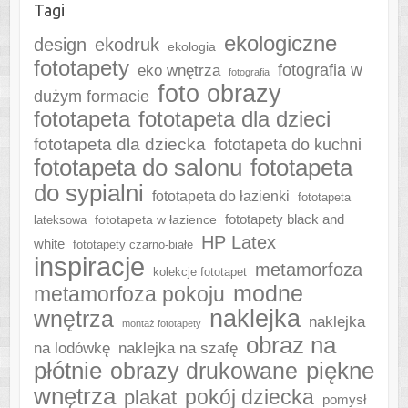
Tagi
ekologiczne
design
ekodruk
ekologia
fototapety
fotografia w
eko wnętrza
fotografia
foto obrazy
dużym formacie
fototapeta
fototapeta dla dzieci
fototapeta dla dziecka
fototapeta do kuchni
fototapeta do salonu
fototapeta
do sypialni
fototapeta do łazienki
fototapeta
fototapeta w łazience
fototapety black and
lateksowa
HP Latex
white
fototapety czarno-białe
inspiracje
metamorfoza
kolekcje fototapet
modne
metamorfoza pokoju
naklejka
wnętrza
naklejka
montaż fototapety
obraz na
naklejka na szafę
na lodówkę
płótnie
piękne
obrazy drukowane
wnętrza
plakat
pokój dziecka
pomysł