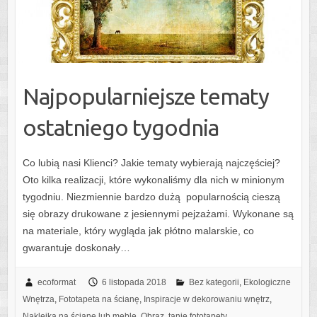
Najpopularniejsze tematy
ostatniego tygodnia
Co lubią nasi Klienci? Jakie tematy wybierają najczęściej?
Oto kilka realizacji, które wykonaliśmy dla nich w minionym
tygodniu. Niezmiennie bardzo dużą popularnością cieszą
się obrazy drukowane z jesiennymi pejzażami. Wykonane są
na materiale, który wygląda jak płótno malarskie, co
gwarantuje doskonały…
ecoformat
6 listopada 2018
Bez kategorii
,
Ekologiczne
Wnętrza
,
Fototapeta na ścianę
,
Inspiracje w dekorowaniu wnętrz
,
Naklejka na ścianę lub meble
,
Obraz
,
tanie fototapety