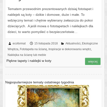
Tematem przewodnim prezentowanych dzisiaj fototapet i
naklejek są koty – dzikie i domowe, duże i małe. To
wdzięczny temat i chętnie wybierany zwłaszcza do pokoi
dziecięcych. A jeśli mowa o fototapetach i naklejkach dla
dzieci, to warto pomyśleć o bezpieczeństwie…
ecoformat
15 listopada 2018
Aktualności
,
Ekologiczne
Wnętrza
,
Fototapeta na ścianę
,
Inspiracje w dekorowaniu wnętrz
,
Naklejka na ścianę lub meble
Piękne tapety i naklejki w koty
więcej
Najpopularniejsze tematy ostatniego tygodnia