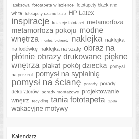
fototapeta w łazience
fototapety black and
lateksowa
HP Latex
white
fototapety czarno-białe
inspiracje
metamorfoza
kolekcje fototapet
modne
metamorfoza pokoju
naklejka
wnętrza
naklejka
montaż fototapety
obraz na
naklejka na szafę
na lodówkę
płótnie
piękne
obrazy drukowane
wnętrza
plakat
pokój dziecka
pomysł
pomysł na sypialnię
na prezent
pomysł na ścianę
porady
porady
projektowanie
dekoratorów
porady montażowe
tania fototapeta
wnętrz
recykling
tapeta
wakacyjne motywy
Kalendarz