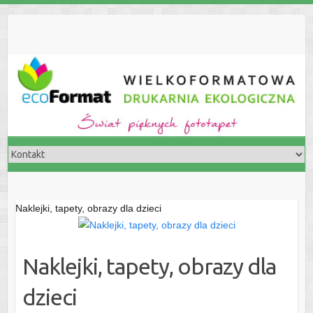
S
k
i
p
t
o
c
o
n
t
e
n
Naklejki, tapety, obrazy dla dzieci
t
Naklejki, tapety, obrazy dla
dzieci