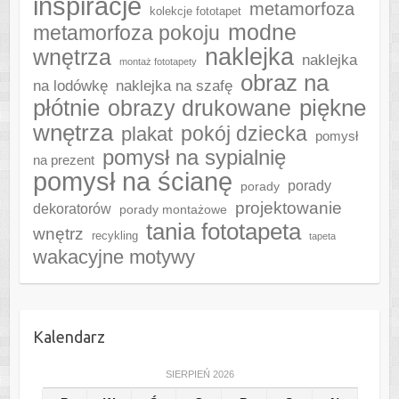
inspiracje
metamorfoza
kolekcje fototapet
modne
metamorfoza pokoju
naklejka
wnętrza
naklejka
montaż fototapety
obraz na
naklejka na szafę
na lodówkę
płótnie
piękne
obrazy drukowane
wnętrza
plakat
pokój dziecka
pomysł
pomysł na sypialnię
na prezent
pomysł na ścianę
porady
porady
projektowanie
dekoratorów
porady montażowe
tania fototapeta
wnętrz
recykling
tapeta
wakacyjne motywy
Kalendarz
SIERPIEŃ 2026