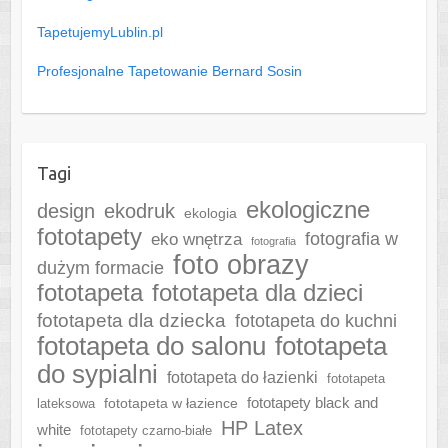
TapetujemyLublin.pl
Profesjonalne Tapetowanie Bernard Sosin
Tagi
ekologiczne
design
ekodruk
ekologia
fototapety
fotografia w
eko wnętrza
fotografia
foto obrazy
dużym formacie
fototapeta
fototapeta dla dzieci
fototapeta dla dziecka
fototapeta do kuchni
fototapeta do salonu
fototapeta
do sypialni
fototapeta do łazienki
fototapeta
fototapeta w łazience
fototapety black and
lateksowa
HP Latex
white
fototapety czarno-białe