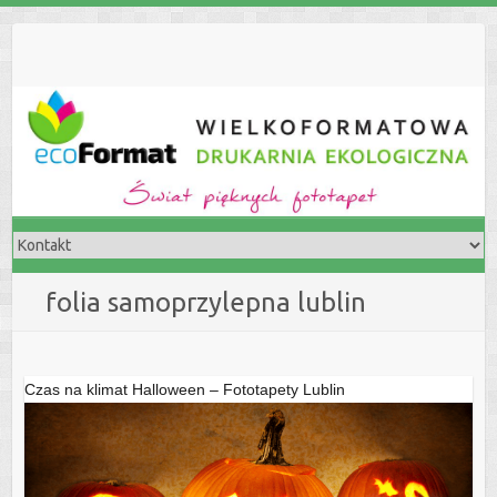
S
k
i
p
t
o
c
o
n
t
e
folia samoprzylepna lublin
n
t
Czas na klimat Halloween – Fototapety Lublin