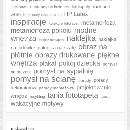
fototapeta w łazience
fototapety black and
lateksowa
HP Latex
white
fototapety czarno-białe
inspiracje
metamorfoza
kolekcje fototapet
modne
metamorfoza pokoju
naklejka
wnętrza
naklejka
montaż fototapety
obraz na
naklejka na szafę
na lodówkę
płótnie
piękne
obrazy drukowane
wnętrza
plakat
pokój dziecka
pomysł
pomysł na sypialnię
na prezent
pomysł na ścianę
porady
porady
projektowanie
dekoratorów
porady montażowe
tania fototapeta
wnętrz
recykling
tapeta
wakacyjne motywy
Kalendarz