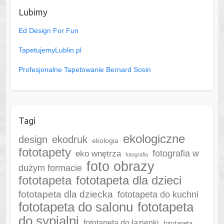
Lubimy
Ed Design For Fun
TapetujemyLublin.pl
Profesjonalne Tapetowanie Bernard Sosin
Tagi
ekologiczne
design
ekodruk
ekologia
fototapety
fotografia w
eko wnętrza
fotografia
foto obrazy
dużym formacie
fototapeta
fototapeta dla dzieci
fototapeta dla dziecka
fototapeta do kuchni
fototapeta do salonu
fototapeta
do sypialni
fototapeta do łazienki
fototapeta