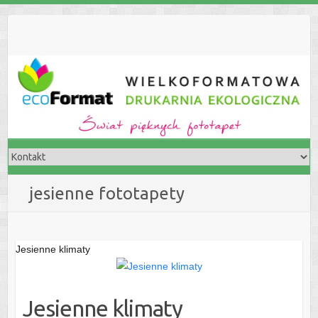
S
k
i
p
t
o
c
o
n
t
e
jesienne fototapety
n
t
Jesienne klimaty
Jesienne klimaty