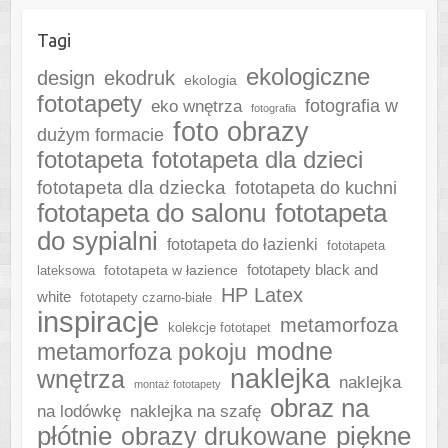
Tagi
ekologiczne
design
ekodruk
ekologia
fototapety
fotografia w
eko wnętrza
fotografia
foto obrazy
dużym formacie
fototapeta
fototapeta dla dzieci
fototapeta dla dziecka
fototapeta do kuchni
fototapeta do salonu
fototapeta
do sypialni
fototapeta do łazienki
fototapeta
fototapeta w łazience
fototapety black and
lateksowa
HP Latex
white
fototapety czarno-białe
inspiracje
metamorfoza
kolekcje fototapet
modne
metamorfoza pokoju
naklejka
wnętrza
naklejka
montaż fototapety
obraz na
naklejka na szafę
na lodówkę
płótnie
piękne
obrazy drukowane