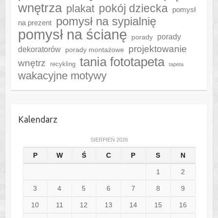
wnętrza
plakat
pokój dziecka
pomysł
pomysł na sypialnię
na prezent
pomysł na ścianę
porady
porady
projektowanie
dekoratorów
porady montażowe
tania fototapeta
wnętrz
recykling
tapeta
wakacyjne motywy
Kalendarz
SIERPIEŃ 2026
P
W
Ś
C
P
S
N
1
2
3
4
5
6
7
8
9
10
11
12
13
14
15
16