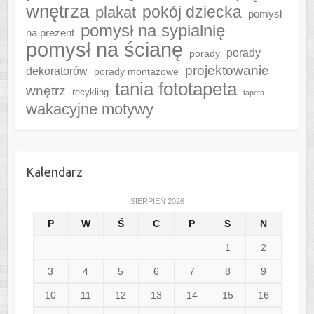
wnętrza
plakat
pokój dziecka
pomysł
pomysł na sypialnię
na prezent
pomysł na ścianę
porady
porady
projektowanie
dekoratorów
porady montażowe
tania fototapeta
wnętrz
recykling
tapeta
wakacyjne motywy
Kalendarz
SIERPIEŃ 2026
P
W
Ś
C
P
S
N
1
2
3
4
5
6
7
8
9
10
11
12
13
14
15
16