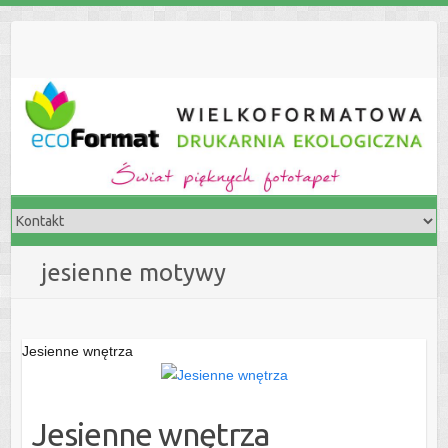
S
k
i
p
t
o
c
o
n
t
e
jesienne motywy
n
t
Jesienne wnętrza
Jesienne wnętrza