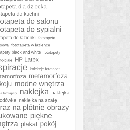
otapeta dla dziecka
otapeta do kuchni
totapeta do salonu
totapeta do sypialni
tapeta do łazienki
fototapeta
fototapeta w łazience
ksowa
tapety black and white
fototapety
HP Latex
no-białe
spiracje
kolekcje fototapet
metamorfoza
tamorfoza
modne wnętrza
koju
naklejka
naklejka
ż fototapety
naklejka na szafę
lodówkę
raz na płótnie
obrazy
piękne
ukowane
ętrza
plakat
pokój