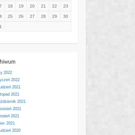
7
18
19
20
21
22
23
4
25
26
27
28
29
30
1
chiwum
ty 2022
yczeń 2022
udzień 2021
stopad 2021
ździernik 2021
zesień 2021
erpień 2021
piec 2021
udzień 2020