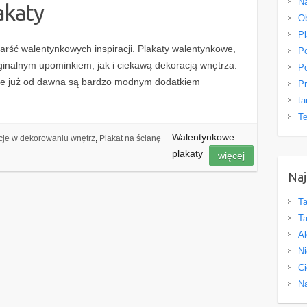
Na
akaty
O
Pl
ść walentynkowych inspiracji. Plakaty walentynkowe,
Po
ginalnym upominkiem, jak i ciekawą dekoracją wnętrza.
Po
tóre już od dawna są bardzo modnym dodatkiem
Pr
ta
Te
Walentynkowe
acje w dekorowaniu wnętrz
,
Plakat na ścianę
plakaty
więcej
Naj
Ta
Ta
Al
Ni
Ci
Na