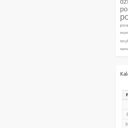
dz
po
po
por
mon
recy
tapet
Kal
1