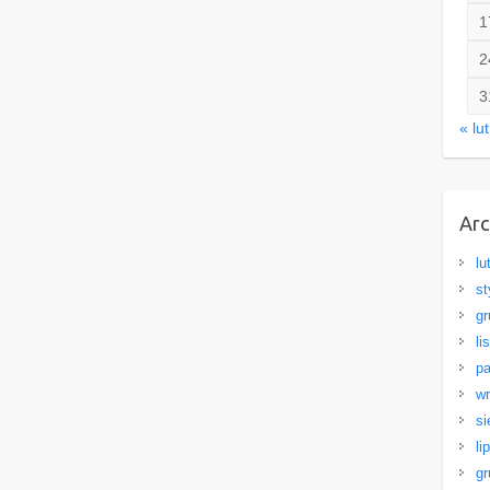
1
2
3
« lut
Ar
lu
st
gr
li
pa
wr
si
li
gr