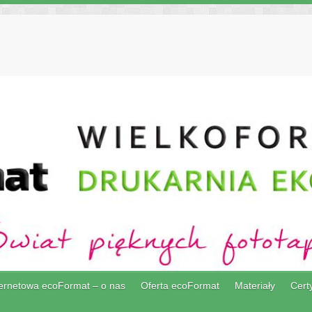
ternetowa ecoFormat – o nas
Oferta ecoFormat
Materiały
Certy