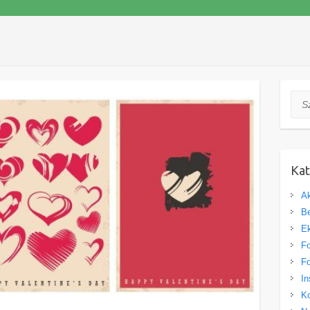
Szuk
Kat
Ak
Be
Ek
Fo
Fo
In
Ko