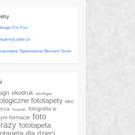
bimy
Design For Fun
tujemyLublin.pl
esjonalne Tapetowanie Bernard Sosin
i
sign
ekodruk
ekologia
ologiczne fototapety
eko
fotografia w
trza
fotografia
foto
ym formacie
razy
fototapeta
totapeta dla dzieci