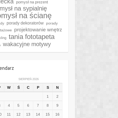
iecka
pomysł na prezent
mysł na sypialnię
mysł na ścianę
porady dekoratorów
ady
porady
projektowanie wnętrz
tażowe
tania fototapeta
kling
wakacyjne motywy
a
endarz
SIERPIEŃ 2026
P
W
Ś
C
P
S
N
1
2
3
4
5
6
7
8
9
0
11
12
13
14
15
16