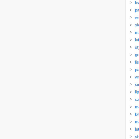
li
pa
wr
si
m
lu
st
gr
li
pa
wr
si
li
cz
m
kw
m
lu
st