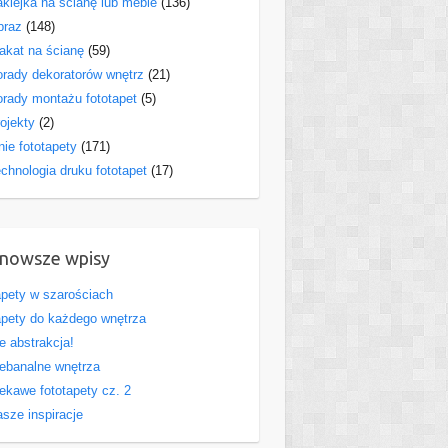
klejka na ścianę lub meble
(136)
braz
(148)
akat na ścianę
(59)
rady dekoratorów wnętrz
(21)
rady montażu fototapet
(5)
ojekty
(2)
nie fototapety
(171)
chnologia druku fototapet
(17)
nowsze wpisy
pety w szarościach
pety do każdego wnętrza
e abstrakcja!
ebanalne wnętrza
ekawe fototapety cz. 2
sze inspiracje