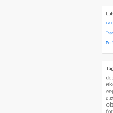
Lu
Ed 
Tape
Prof
Tag
de
ek
wnę
duż
ob
fo