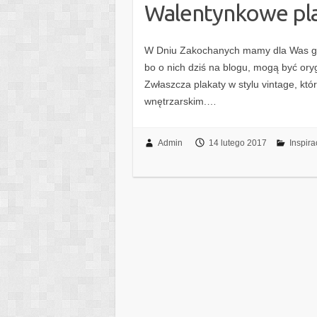
Walentynkowe pl
W Dniu Zakochanych mamy dla Was gar
bo o nich dziś na blogu, mogą być ory
Zwłaszcza plakaty w stylu vintage, k
wnętrzarskim.…
Admin
14 lutego 2017
Inspir