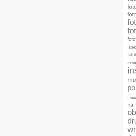
fot
fot
fo
fo
foto
late
foto
czar
in
me
po
monta
na 
ob
dr
wn