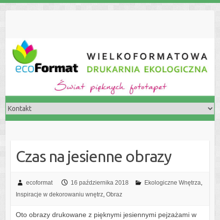
S
k
i
p
t
o
c
o
n
t
e
n
t
Czas na jesienne obrazy
ecoformat
16 października 2018
Ekologiczne Wnętrza
,
Inspiracje w dekorowaniu wnętrz
,
Obraz
Oto obrazy drukowane z pięknymi jesiennymi pejzażami w