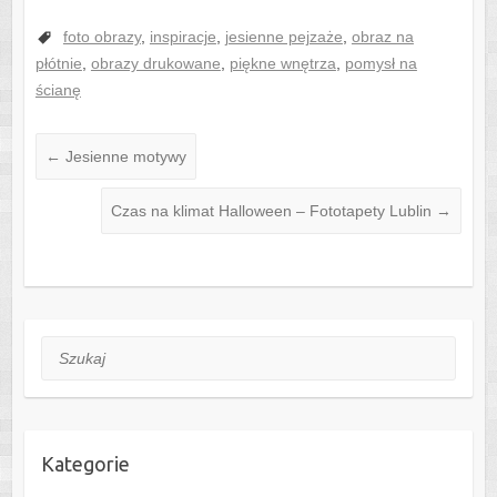
foto obrazy
,
inspiracje
,
jesienne pejzaże
,
obraz na
płótnie
,
obrazy drukowane
,
piękne wnętrza
,
pomysł na
ścianę
←
Jesienne motywy
Czas na klimat Halloween – Fototapety Lublin
→
Szukaj
Kategorie