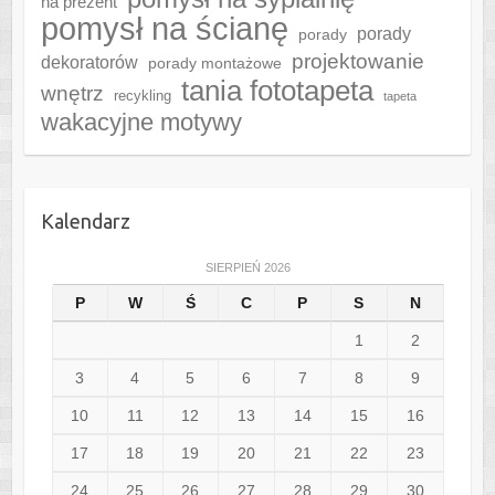
na prezent
pomysł na ścianę
porady
porady
projektowanie
dekoratorów
porady montażowe
tania fototapeta
wnętrz
recykling
tapeta
wakacyjne motywy
Kalendarz
SIERPIEŃ 2026
P
W
Ś
C
P
S
N
1
2
3
4
5
6
7
8
9
10
11
12
13
14
15
16
17
18
19
20
21
22
23
24
25
26
27
28
29
30