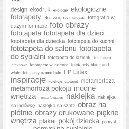
ekologiczne
design
ekodruk
ekologia
fototapety
fotografia w
eko wnętrza
fotografia
foto obrazy
dużym formacie
fototapeta
fototapeta dla dzieci
fototapeta dla dziecka
fototapeta do kuchni
fototapeta do salonu
fototapeta
do sypialni
fototapeta do łazienki
fototapeta
fototapeta w łazience
fototapety black and
lateksowa
HP Latex
white
fototapety czarno-białe
inspiracje
metamorfoza
kolekcje fototapet
modne
metamorfoza pokoju
naklejka
wnętrza
naklejka
montaż fototapety
obraz na
naklejka na szafę
na lodówkę
płótnie
piękne
obrazy drukowane
wnętrza
plakat
pokój dziecka
pomysł
pomysł na sypialnię