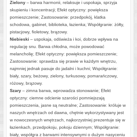
Zielony
– barwa harmonii, relaksuje i uspokaja, sprzyja
skupieniu i koncentracji; Efekt optyczny: powiększa
pomieszczenie; Zastosowanie: przedpokój, klatka
schodowa, gabinet, biblioteka, łazienka; Współgranie: żółty,
pistacjowy, fioletowy, brązowy.
Niebieski
– uspokaja, odświeża i koi, dobrze wpływa na
regulację snu. Barwa chłodna, może powodować
melancholię; Efekt optyczny: powiększa pomieszczenie;
Zastosowanie: sprawdza się prawie w każdym wnętrzu,
najmniej jednak pasuje do jadalni i kuchni; Współgranie:
biały, szary, beżowy, zielony, turkusowy, pomarańczowy,
różowy, brązowy.
Szary
– zimna barwa, wprowadza stonowanie; Efekt
optyczny: ciemne odcienie szarości pomniejszają
pomieszczenia, jasne są neutralne; Zastosowanie: króluje w
naszych wnętrzach od dawna, chętnie wykorzystywany jest
w nowoczesnych wnętrzach, najkorzystniej prezentuje się w
łazienkach, przedpokoju, pokoju dziennym; Współgranie:
biały, współgra z barwami intensywnymi o dużym nasyceniu