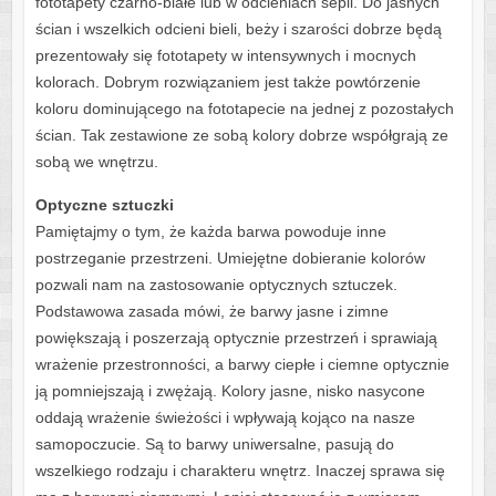
fototapety czarno-białe lub w odcieniach sepii. Do jasnych
ścian i wszelkich odcieni bieli, beży i szarości dobrze będą
prezentowały się fototapety w intensywnych i mocnych
kolorach. Dobrym rozwiązaniem jest także powtórzenie
koloru dominującego na fototapecie na jednej z pozostałych
ścian. Tak zestawione ze sobą kolory dobrze współgrają ze
sobą we wnętrzu.
Optyczne sztuczki
Pamiętajmy o tym, że każda barwa powoduje inne
postrzeganie przestrzeni. Umiejętne dobieranie kolorów
pozwali nam na zastosowanie optycznych sztuczek.
Podstawowa zasada mówi, że barwy jasne i zimne
powiększają i poszerzają optycznie przestrzeń i sprawiają
wrażenie przestronności, a barwy ciepłe i ciemne optycznie
ją pomniejszają i zwężają. Kolory jasne, nisko nasycone
oddają wrażenie świeżości i wpływają kojąco na nasze
samopoczucie. Są to barwy uniwersalne, pasują do
wszelkiego rodzaju i charakteru wnętrz. Inaczej sprawa się