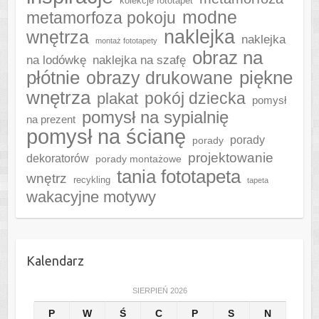
kolekcje fototapet
modne
metamorfoza pokoju
naklejka
wnętrza
naklejka
montaż fototapety
obraz na
naklejka na szafę
na lodówkę
płótnie
piękne
obrazy drukowane
wnętrza
plakat
pokój dziecka
pomysł
pomysł na sypialnię
na prezent
pomysł na ścianę
porady
porady
projektowanie
dekoratorów
porady montażowe
tania fototapeta
wnętrz
recykling
tapeta
wakacyjne motywy
Kalendarz
SIERPIEŃ 2026
P
W
Ś
C
P
S
N