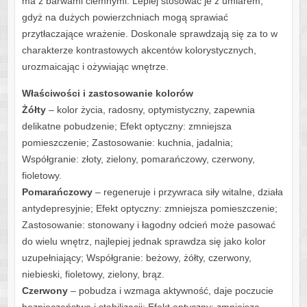
ma z barwami ciemnymi. Lepiej stosować je z umiarem,
gdyż na dużych powierzchniach mogą sprawiać
przytłaczające wrażenie. Doskonale sprawdzają się za to w
charakterze kontrastowych akcentów kolorystycznych,
urozmaicając i ożywiając wnętrze.
Właściwości i zastosowanie kolorów
Żółty
– kolor życia, radosny, optymistyczny, zapewnia
delikatne pobudzenie; Efekt optyczny: zmniejsza
pomieszczenie; Zastosowanie: kuchnia, jadalnia;
Współgranie: złoty, zielony, pomarańczowy, czerwony,
fioletowy.
Pomarańczowy
– regeneruje i przywraca siły witalne, działa
antydepresyjnie; Efekt optyczny: zmniejsza pomieszczenie;
Zastosowanie: stonowany i łagodny odcień może pasować
do wielu wnętrz, najlepiej jednak sprawdza się jako kolor
uzupełniający; Współgranie: beżowy, żółty, czerwony,
niebieski, fioletowy, zielony, brąz.
Czerwony
– pobudza i wzmaga aktywność, daje poczucie
bezpieczeństwa i stabilizacji; Efekt optyczny: zmniejsza