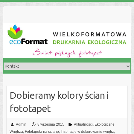
S
k
i
p
t
o
c
o
n
t
e
n
t
Dobieramy kolory ścian i
fototapet
Admin
8 września 2015
Aktualności
,
Ekologiczne
Wnętrza
,
Fototapeta na ścianę
,
Inspiracje w dekorowaniu wnętrz
,