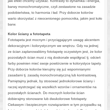
jaki efekt chcemy uzyskać. Kontrasty to dynamika i energia,
barwy monochromatyczne, czyli zestawione na zasadzie
podobieństwa, to harmonia i ład. Przy doborze kolorów
warto skorzystać z nieocenionego pomocnika, jakim jest koło
barw.
Kolor ściany a fototapeta
Fototapeta jest mocnym i przyciągającym uwagę akcentem
dekoracyjnym i kolorystycznym we wnętrzu. Gdy na jednej
ze ścian zaplanowaliśmy fototapetę oczywistym jest, że kolor
pozostałych ścian musi z nią doskonale współgrać tj. odcień
farby powinien mieć swoje powtórzenie w kolorystyce tapety.
Przy doborze kolorów kierujmy się już wspomnianymi
zasadami tj. zasadą monochromatyczną lub kontrastową.
Pamiętajmy jednak, by stosować jednokolorowe ściany i
raczej wystrzegać się wszelkich wzorów i ornamentów na
pozostałych ścianach. Do mocnych kolorów ścian
dobierajmy stonowane lub dwukolorowe fototapety.
Ciekawym i bezpiecznym rozwiązaniem w tym przypadku są