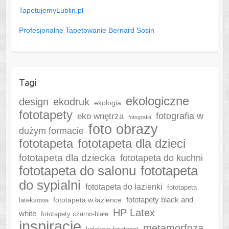
TapetujemyLublin.pl
Profesjonalne Tapetowanie Bernard Sosin
Tagi
ekologiczne
design
ekodruk
ekologia
fototapety
fotografia w
eko wnętrza
fotografia
foto obrazy
dużym formacie
fototapeta
fototapeta dla dzieci
fototapeta dla dziecka
fototapeta do kuchni
fototapeta do salonu
fototapeta
do sypialni
fototapeta do łazienki
fototapeta
fototapeta w łazience
fototapety black and
lateksowa
HP Latex
white
fototapety czarno-białe
inspiracje
metamorfoza