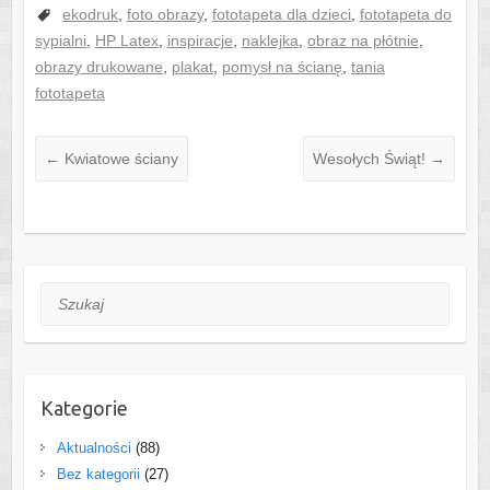
ekodruk
,
foto obrazy
,
fototapeta dla dzieci
,
fototapeta do
sypialni
,
HP Latex
,
inspiracje
,
naklejka
,
obraz na płótnie
,
obrazy drukowane
,
plakat
,
pomysł na ścianę
,
tania
fototapeta
←
Kwiatowe ściany
Wesołych Świąt!
→
Szukaj
Kategorie
Aktualności
(88)
Bez kategorii
(27)