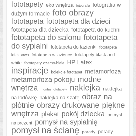
fototapety
fotografia w
eko wnętrza
fotografia
foto obrazy
dużym formacie
fototapeta
fototapeta dla dzieci
fototapeta dla dziecka
fototapeta do kuchni
fototapeta do salonu
fototapeta
do sypialni
fototapeta do łazienki
fototapeta
fototapeta w łazience
fototapety black and
lateksowa
HP Latex
white
fototapety czarno-białe
inspiracje
metamorfoza
kolekcje fototapet
modne
metamorfoza pokoju
naklejka
wnętrza
naklejka
montaż fototapety
obraz na
naklejka na szafę
na lodówkę
płótnie
piękne
obrazy drukowane
wnętrza
plakat
pokój dziecka
pomysł
pomysł na sypialnię
na prezent
pomysł na ścianę
porady
porady