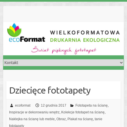
S
k
i
p
t
o
c
o
n
t
e
n
t
Dziecięce fototapety
ecoformat
12 grudnia 2017
Fototapeta na ścianę
,
Inspiracje w dekorowaniu wnętrz
,
Kolekcje fototapet na ścianę
,
Naklejka na ścianę lub meble
,
Obraz
,
Plakat na ścianę
,
tanie
fototapety