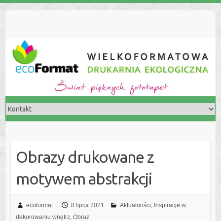
S
k
i
p
t
o
c
o
n
t
e
n
t
Obrazy drukowane z
motywem abstrakcji
ecoformat
8 lipca 2021
Aktualności
,
Inspiracje w
dekorowaniu wnętrz
,
Obraz