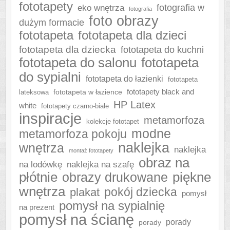
fototapety
fotografia w
eko wnętrza
fotografia
foto obrazy
dużym formacie
fototapeta
fototapeta dla dzieci
fototapeta dla dziecka
fototapeta do kuchni
fototapeta do salonu
fototapeta
do sypialni
fototapeta do łazienki
fototapeta
fototapeta w łazience
fototapety black and
lateksowa
HP Latex
white
fototapety czarno-białe
inspiracje
metamorfoza
kolekcje fototapet
modne
metamorfoza pokoju
naklejka
wnętrza
naklejka
montaż fototapety
obraz na
naklejka na szafę
na lodówkę
płótnie
piękne
obrazy drukowane
wnętrza
plakat
pokój dziecka
pomysł
pomysł na sypialnię
na prezent
pomysł na ścianę
porady
porady