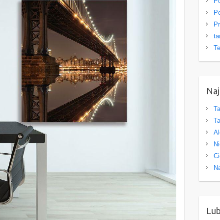
Po
Po
Pr
ta
Te
Naj
Ta
Ta
Al
Ni
Ci
Na
Lu