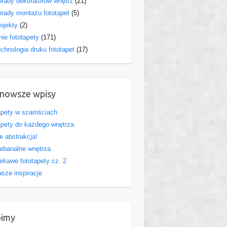
rady dekoratorów wnętrz
(21)
rady montażu fototapet
(5)
ojekty
(2)
nie fototapety
(171)
chnologia druku fototapet
(17)
nowsze wpisy
pety w szarościach
pety do każdego wnętrza
e abstrakcja!
ebanalne wnętrza
ekawe fototapety cz. 2
sze inspiracje
bimy