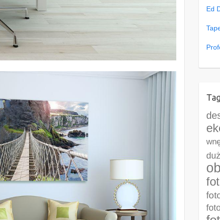
Ed 
Tape
Prof
Tag
de
ek
wnę
duż
ob
fo
fot
fot
fo