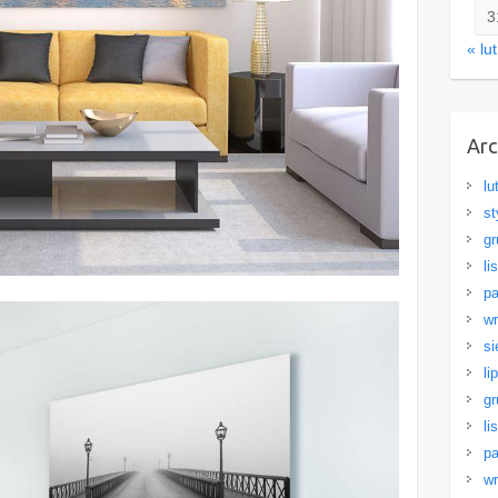
3
« lut
Ar
lu
st
gr
li
pa
wr
si
li
gr
li
pa
wr