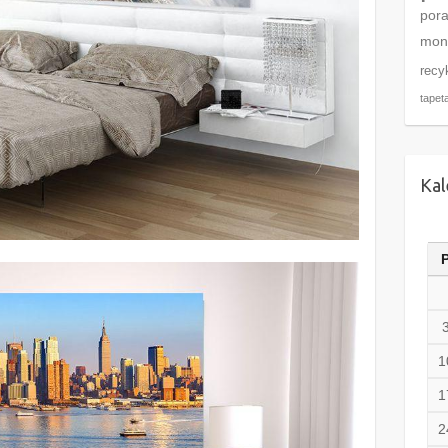
por
mon
recy
tapet
Kal
1
1
2