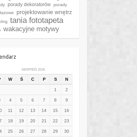
porady dekoratorów
ady
porady
projektowanie wnętrz
tażowe
tania fototapeta
kling
wakacyjne motywy
a
endarz
SIERPIEŃ 2026
P
W
Ś
C
P
S
N
1
2
3
4
5
6
7
8
9
0
11
12
13
14
15
16
7
18
19
20
21
22
23
4
25
26
27
28
29
30