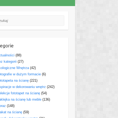
aj
egorie
tualności
(88)
z kategorii
(27)
ologiczne Wnętrza
(42)
tografie w dużym formacie
(6)
totapeta na ścianę
(221)
spiracje w dekorowaniu wnętrz
(242)
lekcje fototapet na ścianę
(54)
klejka na ścianę lub meble
(136)
braz
(148)
akat na ścianę
(59)