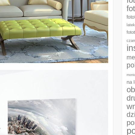
fo
foto
late
foto
czar
in
me
po
monta
na 
ob
dr
wn
dz
po
po