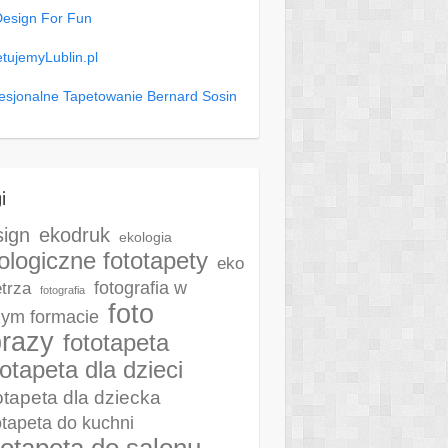
Design For Fun
tujemyLublin.pl
esjonalne Tapetowanie Bernard Sosin
i
sign
ekodruk
ekologia
ologiczne fototapety
eko
fotografia w
trza
fotografia
foto
ym formacie
razy
fototapeta
totapeta dla dzieci
otapeta dla dziecka
otapeta do kuchni
totapeta do salonu