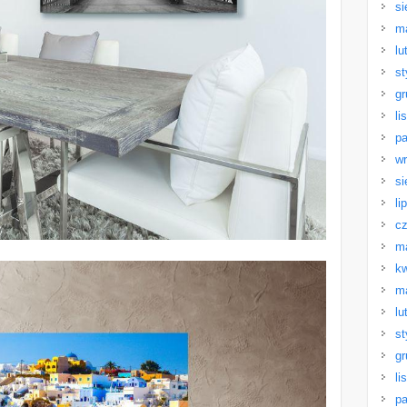
si
m
lu
st
gr
li
pa
wr
si
li
cz
m
kw
m
lu
st
gr
li
pa