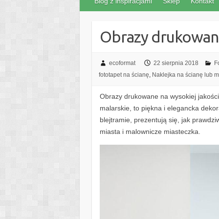
Blog z inspiracjami
Sklep
Kontakt
Obrazy drukowa
ecoformat
22 sierpnia 2018
F
fototapet na ścianę
,
Naklejka na ścianę lub 
Obrazy drukowane na wysokiej jakości 
malarskie, to piękna i elegancka dek
blejtramie, prezentują się, jak prawdzi
miasta i malownicze miasteczka.