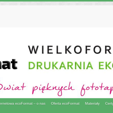
ternetowa ecoFormat – o nas
Oferta ecoFormat
Materiały
Certy