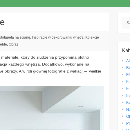
ne
Szuk
ototapeta na ścianę
,
Inspiracje w dekorowaniu wnętrz
,
Kolekcje
meble
,
Obraz
Kat
materiale, który do złudzenia przypomina płótno
Ak
oracja każdego wnętrza. Dodatkowo, wykonane na
Be
we obrazy. A w roli głównej fotografie z wakacji – wielkie
Ek
Fo
Fo
In
Ko
Na
O
Pl