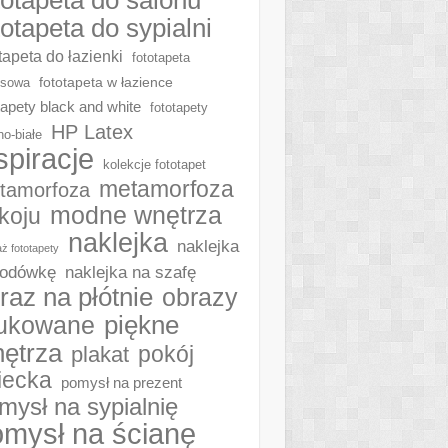
totapeta do sypialni
tapeta do łazienki
fototapeta
fototapeta w łazience
ksowa
tapety black and white
fototapety
HP Latex
no-białe
spiracje
kolekcje fototapet
metamorfoza
tamorfoza
modne wnętrza
koju
naklejka
naklejka
ż fototapety
naklejka na szafę
lodówkę
raz na płótnie
obrazy
piękne
ukowane
ętrza
plakat
pokój
iecka
pomysł na prezent
mysł na sypialnię
mysł na ścianę