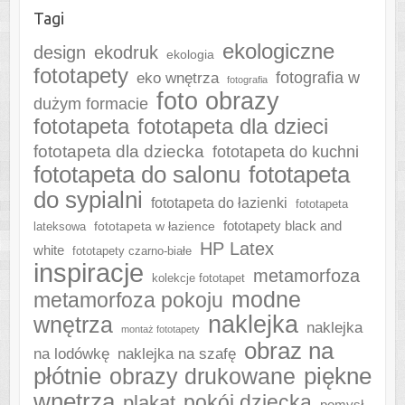
Tagi
ekologiczne
design
ekodruk
ekologia
fototapety
fotografia w
eko wnętrza
fotografia
foto obrazy
dużym formacie
fototapeta
fototapeta dla dzieci
fototapeta dla dziecka
fototapeta do kuchni
fototapeta do salonu
fototapeta
do sypialni
fototapeta do łazienki
fototapeta
fototapeta w łazience
fototapety black and
lateksowa
HP Latex
white
fototapety czarno-białe
inspiracje
metamorfoza
kolekcje fototapet
modne
metamorfoza pokoju
naklejka
wnętrza
naklejka
montaż fototapety
obraz na
naklejka na szafę
na lodówkę
płótnie
piękne
obrazy drukowane
wnętrza
plakat
pokój dziecka
pomysł