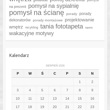
pomysł na sypialnię
na prezent
pomysł na ścianę
porady
porady
projektowanie
dekoratorów
porady montażowe
tania fototapeta
wnętrz
recykling
tapeta
wakacyjne motywy
Kalendarz
SIERPIEŃ 2026
P
W
Ś
C
P
S
N
1
2
3
4
5
6
7
8
9
10
11
12
13
14
15
16
17
18
19
20
21
22
23