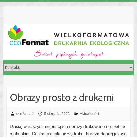
S
k
i
p
t
o
c
o
n
t
e
n
t
Obrazy prosto z drukarni
ecoformat
5 sierpnia 2021
Aktualności
Dzisiaj w naszych inspiracjach obrazy drukowane na płótnie
malarskim. Doskonała jakość wydruku, bardzo dobrej jakości