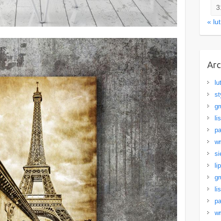
3
« lut
Ar
lu
st
gr
li
pa
wr
si
li
gr
li
pa
wr