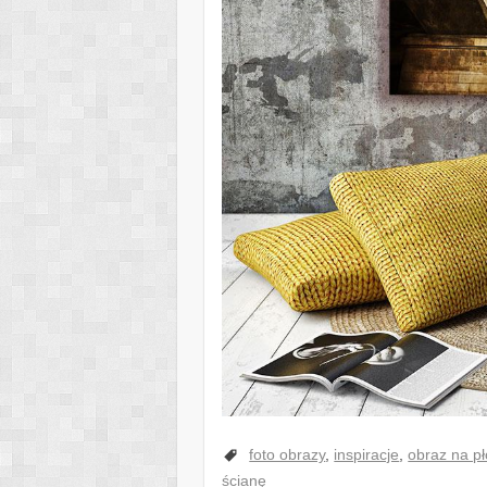
foto obrazy
,
inspiracje
,
obraz na pł
ścianę