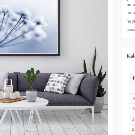
por
mon
recy
tapet
Kal
1
1
2