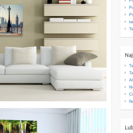
Po
Po
Pr
ta
Te
Naj
Ta
Ta
Al
Ni
Ci
Na
Lu