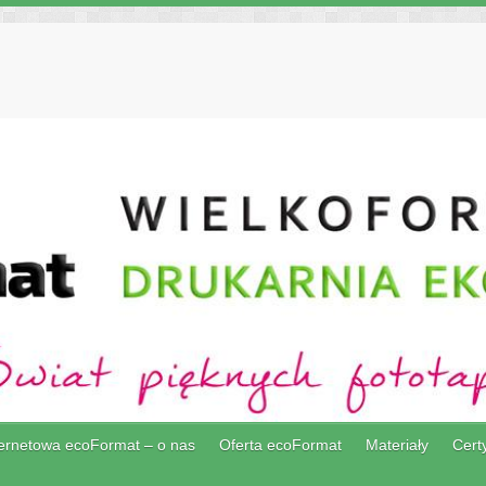
ternetowa ecoFormat – o nas
Oferta ecoFormat
Materiały
Certy