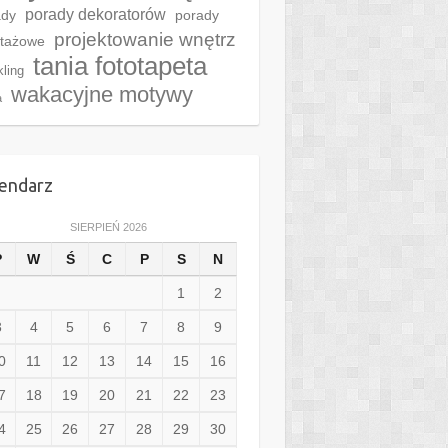
porady dekoratorów
ady
porady
projektowanie wnętrz
tażowe
tania fototapeta
kling
wakacyjne motywy
a
endarz
SIERPIEŃ 2026
P
W
Ś
C
P
S
N
1
2
3
4
5
6
7
8
9
0
11
12
13
14
15
16
7
18
19
20
21
22
23
4
25
26
27
28
29
30