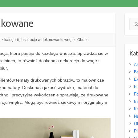
rukowane
Szuk
ez kategorii
,
Inspiracje w dekorowaniu wnętrz
,
Obraz
Kat
cja, która pasuje do każdego wnętrza. Sprawdza się w
pialniach, to również doskonała dekoracja do wnętrz
Ak
biur.
Be
Ek
Klientów tematy drukowanych obrazów, to malownicze
Fo
ękno natury. Doskonała jakość wydruku, materiał do
Fo
łótno i precyzyjne wykończenie sprawiają, że drukowane
In
roju wnętrz. Mogą być również ciekawym i oryginalnym
Ko
Na
O
Pl