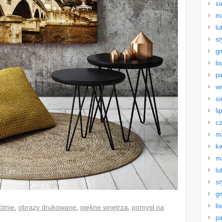
si
m
lu
st
gr
li
pa
wr
si
li
cz
m
kw
m
lu
st
gr
li
ótnie
,
obrazy drukowane
,
piękne wnętrza
,
pomysł na
pa