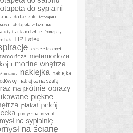
totapeta do sypialni
tapeta do łazienki
fototapeta
fototapeta w łazience
ksowa
tapety black and white
fototapety
HP Latex
no-białe
spiracje
kolekcje fototapet
metamorfoza
tamorfoza
modne wnętrza
koju
naklejka
naklejka
ż fototapety
naklejka na szafę
lodówkę
raz na płótnie
obrazy
piękne
ukowane
ętrza
plakat
pokój
iecka
pomysł na prezent
mysł na sypialnię
mysł na ścianę