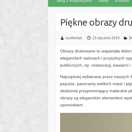
Blog z inspiracjami
Sklep
Kontakt
Piękne obrazy d
ecoformat
15 stycznia 2019
B
Obrazy drukowane to wspaniała dekora
eleganckich salonach i przytulnych sy
publicznych, np. restauracji, kawiarni i 
Najczęściej wybierane przez naszych 
pejzaże, panoramy wielkich miast i pi
złudzenia przypominający malarskie p
obrazy są eleganckim elementem wyst
upominkiem.