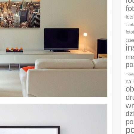
fo
foto
late
foto
czar
in
me
po
monta
na 
ob
dr
wn
dz
po
po