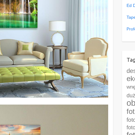
Ed 
Tape
Prof
Tag
de
ek
wnę
duż
ob
fo
fot
fot
fo