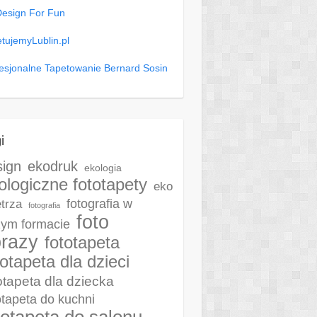
Design For Fun
tujemyLublin.pl
esjonalne Tapetowanie Bernard Sosin
i
sign
ekodruk
ekologia
ologiczne fototapety
eko
fotografia w
trza
fotografia
foto
ym formacie
razy
fototapeta
totapeta dla dzieci
otapeta dla dziecka
otapeta do kuchni
totapeta do salonu