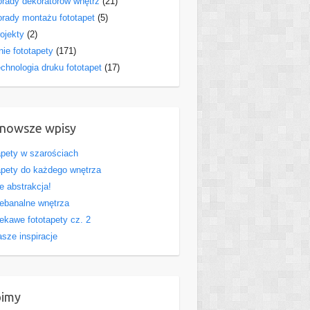
rady dekoratorów wnętrz
(21)
rady montażu fototapet
(5)
ojekty
(2)
nie fototapety
(171)
chnologia druku fototapet
(17)
nowsze wpisy
pety w szarościach
pety do każdego wnętrza
e abstrakcja!
ebanalne wnętrza
ekawe fototapety cz. 2
sze inspiracje
bimy