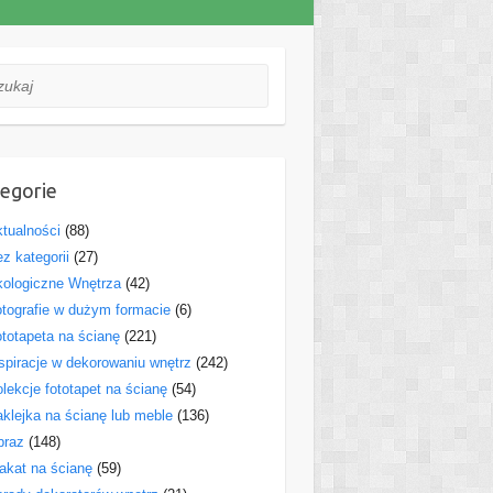
aj
egorie
tualności
(88)
z kategorii
(27)
ologiczne Wnętrza
(42)
tografie w dużym formacie
(6)
totapeta na ścianę
(221)
spiracje w dekorowaniu wnętrz
(242)
lekcje fototapet na ścianę
(54)
klejka na ścianę lub meble
(136)
braz
(148)
akat na ścianę
(59)