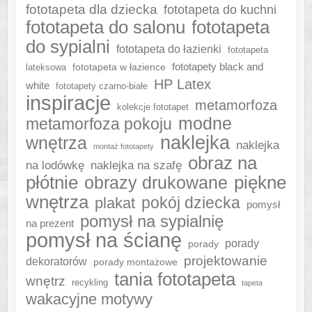
fototapeta dla dziecka
fototapeta do kuchni
fototapeta do salonu
fototapeta
do sypialni
fototapeta do łazienki
fototapeta
fototapeta w łazience
fototapety black and
lateksowa
HP Latex
white
fototapety czarno-białe
inspiracje
metamorfoza
kolekcje fototapet
modne
metamorfoza pokoju
naklejka
wnętrza
naklejka
montaż fototapety
obraz na
naklejka na szafę
na lodówkę
płótnie
piękne
obrazy drukowane
wnętrza
plakat
pokój dziecka
pomysł
pomysł na sypialnię
na prezent
pomysł na ścianę
porady
porady
projektowanie
dekoratorów
porady montażowe
tania fototapeta
wnętrz
recykling
tapeta
wakacyjne motywy