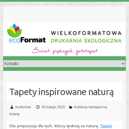
S
k
i
p
t
o
c
o
n
t
e
n
t
Tapety inspirowane naturą
ecoformat
20 lutego 2020
Kolekcje fototapet na
ścianę
Oto propozycja dla tych, którzy tęsknią za naturą.
Tapety