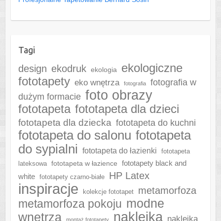
Tagi
ekologiczne
design
ekodruk
ekologia
fototapety
fotografia w
eko wnętrza
fotografia
foto obrazy
dużym formacie
fototapeta
fototapeta dla dzieci
fototapeta dla dziecka
fototapeta do kuchni
fototapeta do salonu
fototapeta
do sypialni
fototapeta do łazienki
fototapeta
fototapeta w łazience
fototapety black and
lateksowa
HP Latex
white
fototapety czarno-białe
inspiracje
metamorfoza
kolekcje fototapet
modne
metamorfoza pokoju
naklejka
wnętrza
naklejka
montaż fototapety