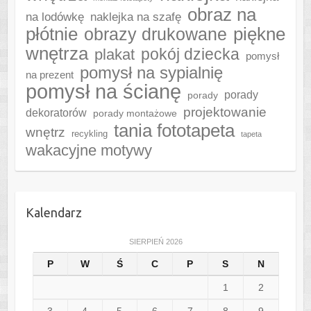
obraz na
naklejka na szafę
na lodówkę
płótnie
piękne
obrazy drukowane
wnętrza
plakat
pokój dziecka
pomysł
pomysł na sypialnię
na prezent
pomysł na ścianę
porady
porady
projektowanie
dekoratorów
porady montażowe
tania fototapeta
wnętrz
recykling
tapeta
wakacyjne motywy
Kalendarz
SIERPIEŃ 2026
P
W
Ś
C
P
S
N
1
2
3
4
5
6
7
8
9