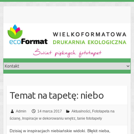
S
k
i
p
t
o
c
o
n
t
e
n
t
Temat na tapetę: niebo
Admin
14 marca 2017
Aktualności
,
Fototapeta na
ścianę
,
Inspiracje w dekorowaniu wnętrz
,
tanie fototapety
Dzisiaj w inspiracjach niebiańskie widoki. Błękit nieba,