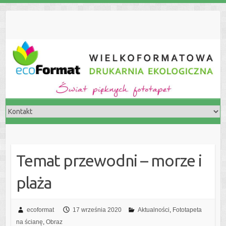
S
k
i
p
t
o
c
o
n
t
e
n
t
Temat przewodni – morze i
plaża
ecoformat
17 września 2020
Aktualności
,
Fototapeta
na ścianę
,
Obraz