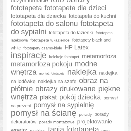
dużym formacie
fototapeta
fototapeta dla dzieci
fototapeta dla dziecka
fototapeta do kuchni
fototapeta do salonu
fototapeta
do sypialni
fototapeta do łazienki
fototapeta
fototapeta w łazience
fototapety black and
lateksowa
HP Latex
white
fototapety czarno-białe
inspiracje
metamorfoza
kolekcje fototapet
modne
metamorfoza pokoju
naklejka
wnętrza
naklejka
montaż fototapety
obraz na
naklejka na szafę
na lodówkę
płótnie
piękne
obrazy drukowane
wnętrza
plakat
pokój dziecka
pomysł
pomysł na sypialnię
na prezent
pomysł na ścianę
porady
porady
projektowanie
dekoratorów
porady montażowe
tania fototapeta
wnętrz
recykling
tapeta