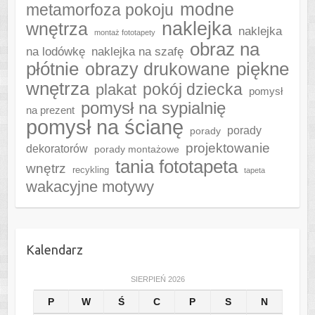
modne
metamorfoza pokoju
naklejka
wnętrza
naklejka
montaż fototapety
obraz na
naklejka na szafę
na lodówkę
płótnie
piękne
obrazy drukowane
wnętrza
plakat
pokój dziecka
pomysł
pomysł na sypialnię
na prezent
pomysł na ścianę
porady
porady
projektowanie
dekoratorów
porady montażowe
tania fototapeta
wnętrz
recykling
tapeta
wakacyjne motywy
Kalendarz
SIERPIEŃ 2026
P
W
Ś
C
P
S
N