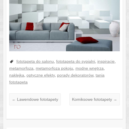
fototapeta do salonu
,
fototapeta do sypialni
,
inspiracje
,
metamorfoza
,
metamorfoza pokoju
,
modne wnętrza
,
naklejka
,
optyczne efekty
,
porady dekoratorów
,
tania
fototapeta
←
Lawendowe fototapety
Komiksowe fototapety
→