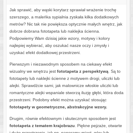
Jak sprawić, aby wąski korytarz sprawiał wrażenie trochę
szerszego, a maleńka sypialnia zyskała kilka dodatkowych
metrów? Nic tak nie powiększa optycznie małych wnętrz, jak
dobrze dobrana fototapeta lub naklejka ścienna.
Podpowiemy Wam dzisiaj jakie wzory, motywy i kolory
najlepiej wybierać, aby oszukać nasze oczy i zmysły i
uzyskać efekt dodatkowej przestrzeni.
Pierwszym i niezawodnym sposobem na ciekawy efekt
wizualny we wnętrzu jest
fototapeta z perspektywą
. Są to
fototapety lub naklejki ścienne z motywem drogi, uliczki lub
alejki. Sprawdźcie sami, jak malownicze włoskie uliczki lub
romantyczne alejki wspaniale stworzą iluzję głębi, która doda
przestrzeni. Podobny efekt można uzyskać stosując
fototapety w geometryczne, abstrakcyjne wzory.
Drugim, równie efektownym i skutecznym sposobem jest
fototapeta z tematem krajobrazu
. Piękne pejzaże, otwarte
i duże przestrzenie, jak np. panoramy miast, góry lub