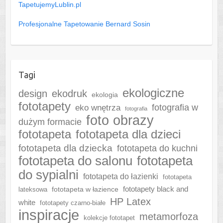
TapetujemyLublin.pl
Profesjonalne Tapetowanie Bernard Sosin
Tagi
ekologiczne
design
ekodruk
ekologia
fototapety
fotografia w
eko wnętrza
fotografia
foto obrazy
dużym formacie
fototapeta
fototapeta dla dzieci
fototapeta dla dziecka
fototapeta do kuchni
fototapeta do salonu
fototapeta
do sypialni
fototapeta do łazienki
fototapeta
fototapeta w łazience
fototapety black and
lateksowa
HP Latex
white
fototapety czarno-białe
inspiracje
metamorfoza
kolekcje fototapet