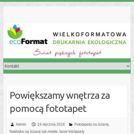
S
k
i
p
t
o
c
o
n
t
e
n
t
Powiększamy wnętrza za
pomocą fototapet
Admin
19 stycznia 2016
Fototapeta na ścianę
,
Naklejka na ścianę lub meble
,
tanie fototapety