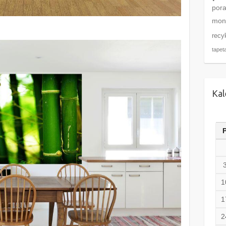
por
mon
recy
tapet
Kal
1
1
2