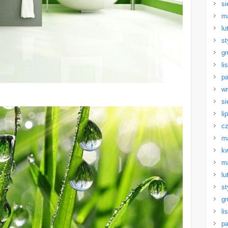
si
m
lu
st
gr
li
pa
wr
si
li
cz
m
kw
m
lu
st
gr
li
pa