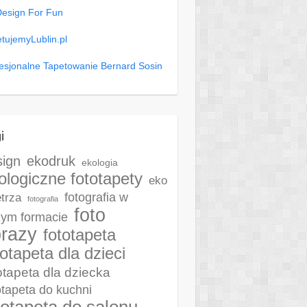
Design For Fun
tujemyLublin.pl
esjonalne Tapetowanie Bernard Sosin
i
sign
ekodruk
ekologia
ologiczne fototapety
eko
fotografia w
trza
fotografia
foto
ym formacie
razy
fototapeta
totapeta dla dzieci
otapeta dla dziecka
otapeta do kuchni
totapeta do salonu