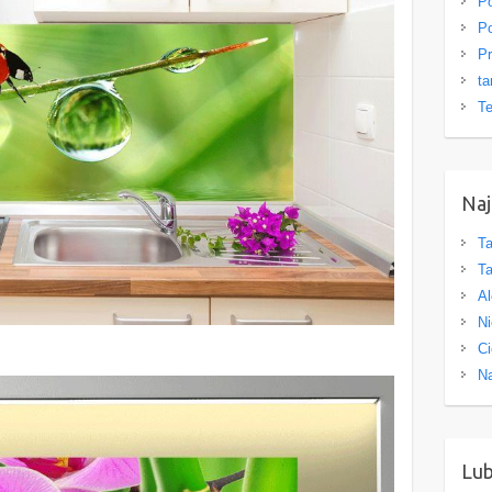
Po
Po
Pr
ta
Te
Naj
Ta
Ta
Al
Ni
Ci
Na
Lu