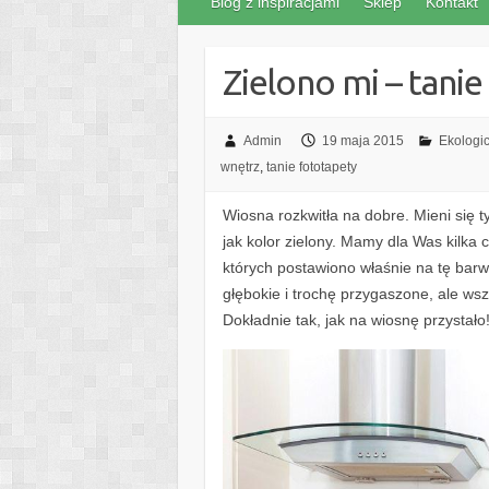
Blog z inspiracjami
Sklep
Kontakt
Zielono mi – tani
Admin
19 maja 2015
Ekologi
wnętrz
,
tanie fototapety
Wiosna rozkwitła na dobre. Mieni się t
jak kolor zielony. Mamy dla Was kilka 
których postawiono właśnie na tę barwę
głębokie i trochę przygaszone, ale ws
Dokładnie tak, jak na wiosnę przystało