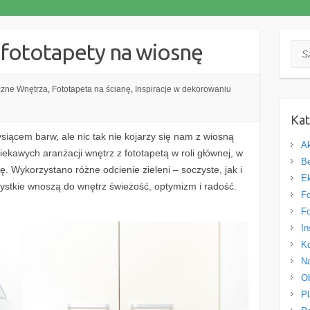
e fototapety na wiosnę
Szuk
czne Wnętrza
,
Fototapeta na ścianę
,
Inspiracje w dekorowaniu
Kat
ysiącem barw, ale nic tak nie kojarzy się nam z wiosną
Ak
ciekawych aranżacji wnętrz z fototapetą w roli głównej, w
Be
. Wykorzystano różne odcienie zieleni – soczyste, jak i
Ek
zystkie wnoszą do wnętrz świeżość, optymizm i radość.
Fo
!
Fo
In
Ko
Na
O
Pl