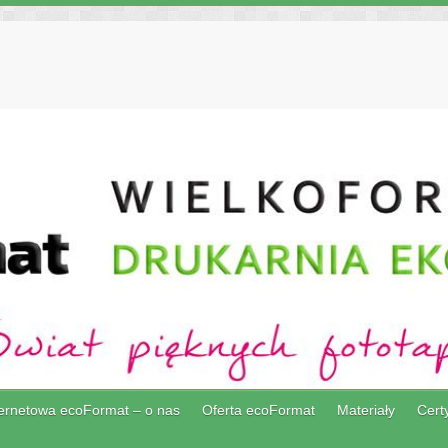
ternetowa ecoFormat – o nas
Oferta ecoFormat
Materiały
Certy