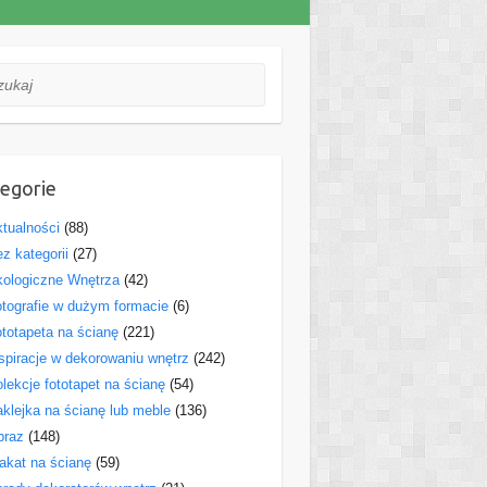
aj
egorie
tualności
(88)
z kategorii
(27)
ologiczne Wnętrza
(42)
tografie w dużym formacie
(6)
totapeta na ścianę
(221)
spiracje w dekorowaniu wnętrz
(242)
lekcje fototapet na ścianę
(54)
klejka na ścianę lub meble
(136)
braz
(148)
akat na ścianę
(59)