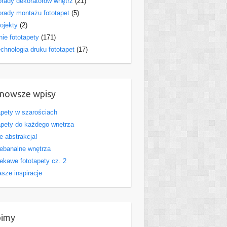
rady dekoratorów wnętrz
(21)
rady montażu fototapet
(5)
ojekty
(2)
nie fototapety
(171)
chnologia druku fototapet
(17)
nowsze wpisy
pety w szarościach
pety do każdego wnętrza
e abstrakcja!
ebanalne wnętrza
ekawe fototapety cz. 2
sze inspiracje
bimy