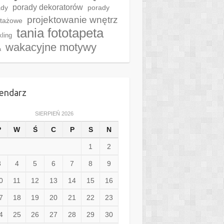
porady dekoratorów
ady
porady
projektowanie wnętrz
tażowe
tania fototapeta
kling
wakacyjne motywy
a
endarz
SIERPIEŃ 2026
P
W
Ś
C
P
S
N
1
2
3
4
5
6
7
8
9
0
11
12
13
14
15
16
7
18
19
20
21
22
23
4
25
26
27
28
29
30