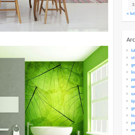
3
« lut
Ar
lu
st
gr
li
pa
wr
si
li
gr
li
pa
wr