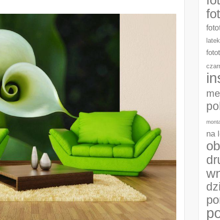
fo
foto
late
foto
czar
in
me
po
monta
na 
ob
dr
wn
dz
po
po