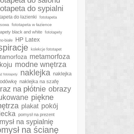
totapeta do sypialni
tapeta do łazienki
fototapeta
fototapeta w łazience
ksowa
tapety black and white
fototapety
HP Latex
no-białe
spiracje
kolekcje fototapet
metamorfoza
tamorfoza
modne wnętrza
koju
naklejka
naklejka
ż fototapety
naklejka na szafę
lodówkę
raz na płótnie
obrazy
piękne
ukowane
ętrza
plakat
pokój
iecka
pomysł na prezent
mysł na sypialnię
mysł na ścianę