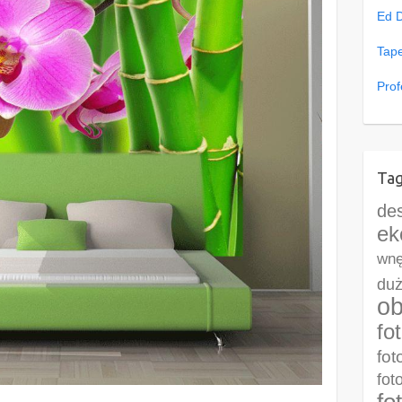
Ed 
Tape
Prof
Tag
de
ek
wnę
duż
ob
fo
fot
fot
fo